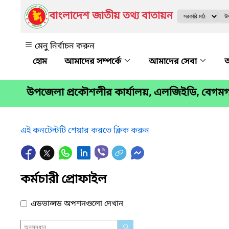
বাংলাদেশ জাতীয় তথ্য বাতায়ন
মেনু নির্বাচন করুন
আমাদের সম্পর্কে
আমাদের সেবা
অ
উপজেলা প্রকৌশলীর কার্যালয়, এলজিইডি, বেগমগ
এই কনটেন্টটি শেয়ার করতে ক্লিক করুন
কর্মচারী প্রোফাইল
এডভান্সড অপশনগুলো দেখান