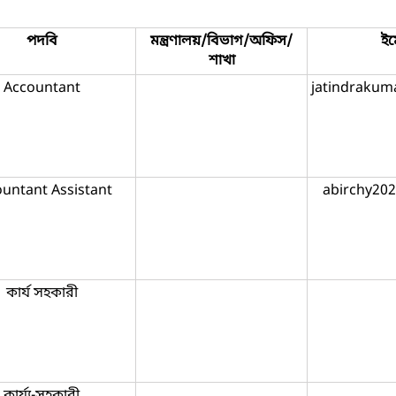
পদবি
মন্ত্রণালয়/বিভাগ/অফিস/
ই
শাখা
Accountant
jatindraku
untant Assistant
abirchy20
কার্য সহকারী
কার্য্য-সহকারী