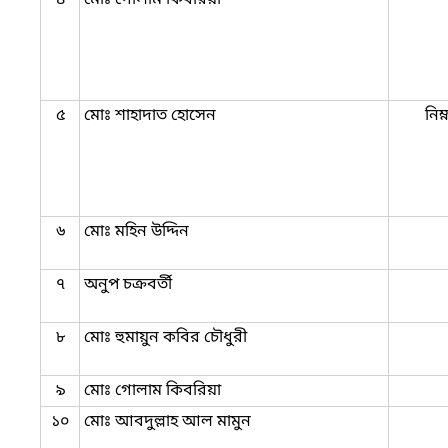
৫
মোঃ শাহাদাত হোসেন
নিম
৬
মো‍ঃ মহিন উদ্দিন
৭
অনুপ চক্রবর্তী
৮
মোঃ হুমায়ুন কবির চৌধুরী
৯
মোঃ গোলাম কিবরিয়া
১০
মোঃ আবদুল্লাহ আল মামুন