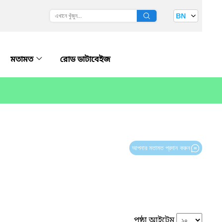
BN
মতামত
রোড ডাটাবেইজ
আপনার মতামত প্রদান করুন
পৃষ্ঠা আইটেম