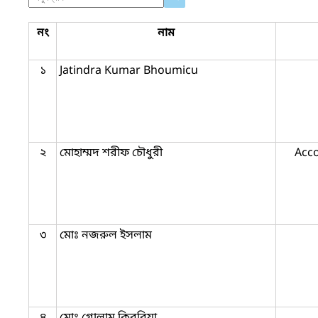
নং
নাম
১
Jatindra Kumar Bhoumicu
২
মোহাম্মদ শরীফ চৌধুরী
Acco
৩
মোঃ নজরুল ইসলাম
৪
মোঃ গোলাম কিবরিয়া